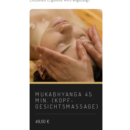
MUKABHYANGA 45
MIN. (KOPF-
GESICHTSMASSAGE)
49,00
€