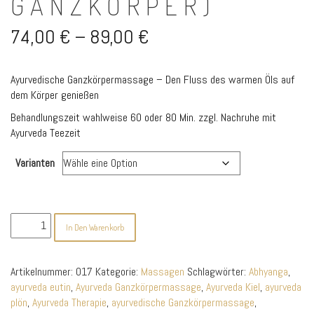
GANZKÖRPER)
Preisspanne:
74,00
€
–
89,00
€
74,00 €
Ayurvedische Ganzkörpermassage – Den Fluss des warmen Öls auf
bis
dem Körper genießen
89,00 €
Behandlungszeit wahlweise 60 oder 80 Min. zzgl. Nachruhe mit
Ayurveda Teezeit
Varianten
Abhyanga
In Den Warenkorb
(Ayurveda
Ganzkörper)
Menge
Artikelnummer:
017
Kategorie:
Massagen
Schlagwörter:
Abhyanga
,
ayurveda eutin
,
Ayurveda Ganzkörpermassage
,
Ayurveda Kiel
,
ayurveda
plön
,
Ayurveda Therapie
,
ayurvedische Ganzkörpermassage
,