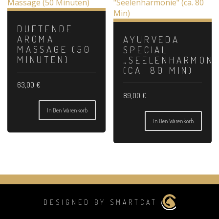
DUFTENDE
AROMA
AYURVEDA
MASSAGE (50
SPECIAL
MINUTEN)
„SEELENHARMONI
(CA. 80 MIN)
63,00
€
89,00
€
In Den Warenkorb
In Den Warenkorb
DESIGNED BY SMARTCAT