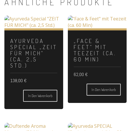
ÄHNLICHE PRODUKTE
AYURVEDA
„FACE &
SPECIAL „ZEIT
FEET“ MIT
FÜR MICH“
TEEZEIT (CA.
(CA. 2,5
60 MIN)
STD.)
62,00
€
138,00
€
In Den Warenkorb
In Den Warenkorb